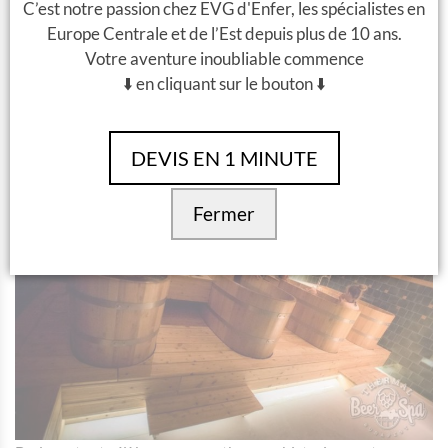
C’est notre passion chez EVG d'Enfer, les spécialistes en
propose plusieurs bains chauds remplis de bière pour une
Europe Centrale et de l’Est depuis plus de 10 ans.
expérience de détente et de bien-être. La bière utilisée est
Votre aventure inoubliable commence
spécialement brassée pour le spa avec des ingrédients
⬇️ en cliquant sur le bouton ⬇️
naturels tels que le malt, le houblon et la levure. Cette séance
de 40 minutes offre des bières illimitées.
N’attendez plus et venez réserver
le spa bière à Budapest sur
DEVIS EN 1 MINUTE
Evg d’Enfer
!
Fermer