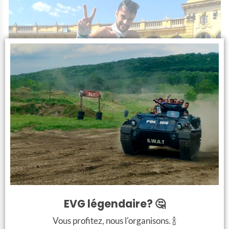
Spa bière : une activité
insolite d’Evg à Budapest
OUI OUI, vous avez bien entendu ! Un SPA bière.
EVG légendaire? 🤔
Les spas bière sont une activité extravagante de plus en plus
Vous profitez, nous l'organisons. 🍾
connue à Budapest sur notre site
Evg d’Enfer
. 😉 Le spa