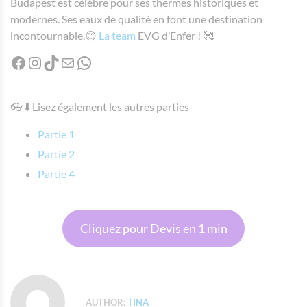
Budapest est célèbre pour ses thermes historiques et
modernes. Ses eaux de qualité en font une destination
incontournable.😊
La team
EVG d’Enfer ! 🥰️
Facebook
Instagram
TikTok
Mail
WhatsApp
👓⬇️ Lisez également les autres parties
Partie 1
Partie 2
Partie 4
Cliquez pour Devis en 1 min
AUTHOR:
TINA