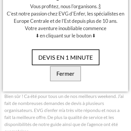
Quels restaurants, boites, clubs, bars vous avez aimé le
Vous profitez, nous l'organisons. 🍾
plus? Lesquels vous recommanderiez aux autres?
C’est notre passion chez EVG d'Enfer, les spécialistes en
Europe Centrale et de l’Est depuis plus de 10 ans.
Votre aventure inoubliable commence
Nous avons pris la réservation entrée VIP au club Ötkert.
⬇️ en cliquant sur le bouton ⬇️
C’était un super club avec du très bon son. Heureusement
que nous sommes passés par Titanilla pour réserver car nous
aurions payé bien plus chère sur place.
DEVIS EN 1 MINUTE
Choiseriez-vous Budapest et EVG d’Enfer comme
prochaine destination/organisateur de votre future
Fermer
EVG?
Bien sûr ! Ca été pour tous un de nos meilleurs weekend. J’ai
fait de nombreuses demandes de devis à plusieurs
organisateurs. EVG d’enfer m’a très vite répondu et nous a
fait la meilleure offre. De plus la qualité de service et les
disponibilités de notre guide ainsi que de l’agence ont été