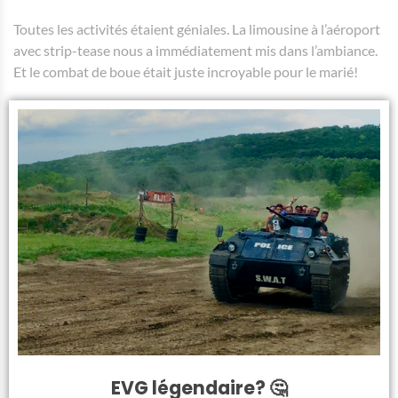
Toutes les activités étaient géniales. La limousine à l’aéroport
avec strip-tease nous a immédiatement mis dans l’ambiance.
Et le combat de boue était juste incroyable pour le marié!
Si vous avez eu le programme tour des bars, est-ce que
vous vous etes bien amusés aux bars, boites, clubs,
visités?
Qu’est-ce que vous changeriez dans l’organisation?
Absolument rien. Tout était très bien organisé.
Qu’est-ce que vous pensez des prix de Budapest?
Très abordable, hormis les taxis qui n’hésitent pas à
surfacturer les touristes.
EVG légendaire? 🤔