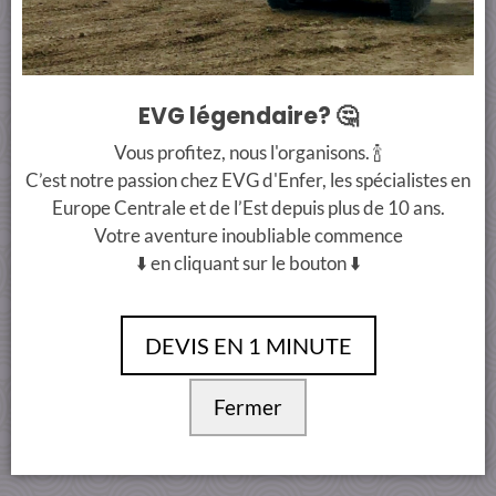
CONTACT
PAIMENT SÉCURISÉ
+33 7 66 38 90 00
info@evgdenferbudapest.com
EVG légendaire? 🤔
Conditions Générales
Vous profitez, nous l'organisons. 🍾
C’est notre passion chez EVG d'Enfer, les spécialistes en
Europe Centrale et de l’Est depuis plus de 10 ans.
Votre aventure inoubliable commence
⬇️ en cliquant sur le bouton ⬇️
DEVIS EN 1 MINUTE
Fermer