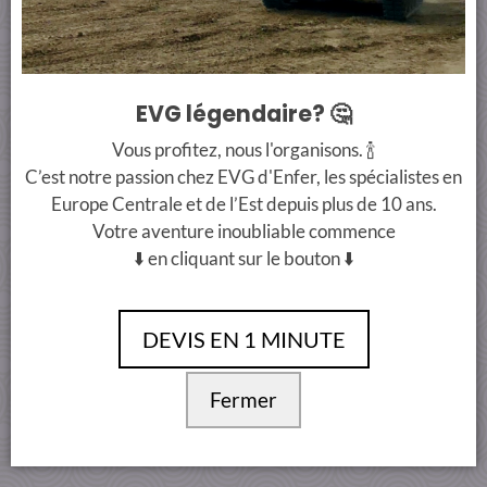
CONTACT
PAIMENT SÉCURISÉ
+33 7 66 38 90 00
info@evgdenferbudapest.com
EVG légendaire? 🤔
Conditions Générales
Vous profitez, nous l'organisons. 🍾
C’est notre passion chez EVG d'Enfer, les spécialistes en
Europe Centrale et de l’Est depuis plus de 10 ans.
Votre aventure inoubliable commence
⬇️ en cliquant sur le bouton ⬇️
DEVIS EN 1 MINUTE
Fermer