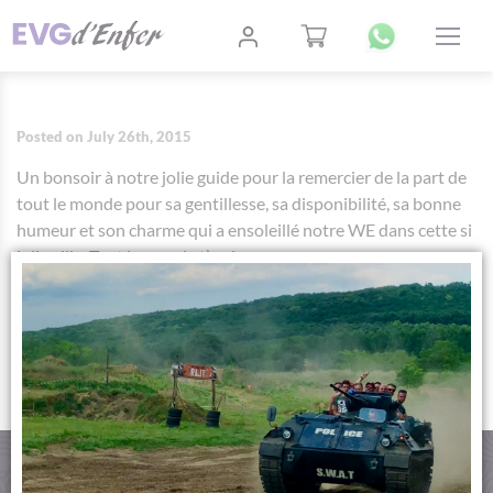
Posted on July 26th, 2015
Un bonsoir à notre jolie guide pour la remercier de la part de
tout le monde pour sa gentillesse, sa disponibilité, sa bonne
humeur et son charme qui a ensoleillé notre WE dans cette si
jolie ville. Tout le monde t’embrasse.
AUTHOR:
TITANILLA SZIKRAI