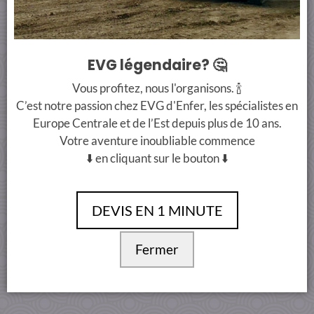
+33 7 66 38 90 00
info@evgdenferbudapest.com
EVG légendaire? 🤔
Conditions Générales
Vous profitez, nous l'organisons. 🍾
C’est notre passion chez EVG d'Enfer, les spécialistes en
Europe Centrale et de l’Est depuis plus de 10 ans.
Votre aventure inoubliable commence
⬇️ en cliquant sur le bouton ⬇️
DEVIS EN 1 MINUTE
Fermer