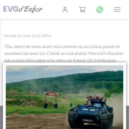
Posted on June 23rd, 2014
Tita, merci de nous avoir recu comme ca, on a tous passé un
excellent we avec toi. C’etait un vrai plaisir. Merci.Et n’hesites
pas a nous faire signe si tu viens en france. On t’embrasse.
AUTHOR:
TITANILLA SZIKRAI
CONTACT
PAIMENT SÉCURISÉ