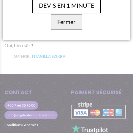
Le club de strip:))
DEVIS EN 1 MINUTE
Choisiriez-vous Budapest et EVG d’Enfer comme
prochaine destination/organisateur de votre future
Fermer
EVG?
Oui, bien sûr!!
AUTHOR:
TITANILLA SZIKRAI
CONTACT
PAIMENT SÉCURISÉ
+33 7 66 38 90 00
info@evgdenferbudapest.com
Conditions Générales