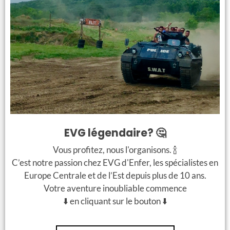
Si vous avez eu le programme tour des bars, est-ce que
vous vous êtes bien amusés aux bars, boîtes, clubs,
visités?
Oui, les bars étaient stylé et les prix étaient très abordables
Qu’est-ce que vous changeriez dans l’organisation?
Rien, c’était parfait!
EVG légendaire? 🤔
Qu’est-ce que vous pensez des prix de Budapest?
Vous profitez, nous l'organisons. 🍾
C’est notre passion chez EVG d'Enfer, les spécialistes en
Abordable
Europe Centrale et de l’Est depuis plus de 10 ans.
Quels restaurants, boîtes, clubs, bars vous avez aimé le
Votre aventure inoubliable commence
plus? Lesquels vous recommanderiez aux autres?
⬇️ en cliquant sur le bouton ⬇️