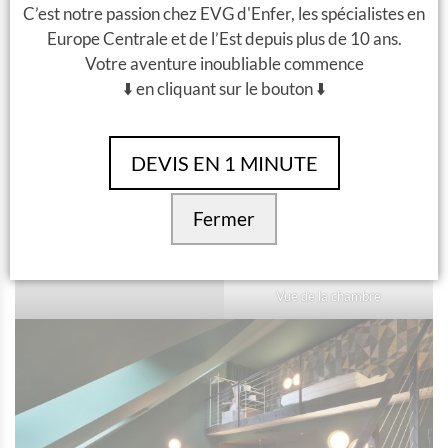
C’est notre passion chez EVG d'Enfer, les spécialistes en
de
Booking
!
Europe Centrale et de l’Est depuis plus de 10 ans.
Si vous avez des questions, nous restons à votre disposition,
Votre aventure inoubliable commence
notre offre EVG est accessible ici :
Activités EVG à Budapest
⬇️ en cliquant sur le bouton ⬇️
😈👀👯‍♀️
DEVIS EN 1 MINUTE
Fermer
Image par Stories Budapest
Vue de la chambre