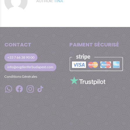
AUTHOR:
TINA
CONTACT
PAIMENT SÉCURISÉ
+33 7 66 38 90 00
info@evgdenferbudapest.com
Conditions Générales