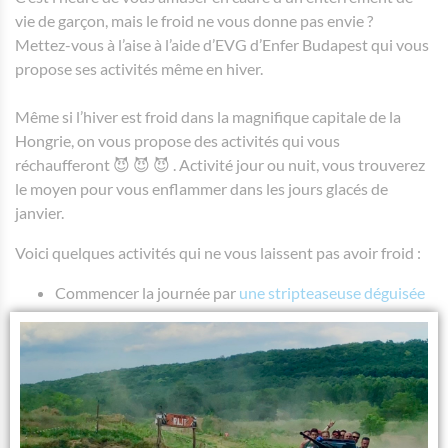
vie de garçon, mais le froid ne vous donne pas envie ?
Mettez-vous à l’aise à l’aide d’EVG d’Enfer Budapest qui vous
propose ses activités même en hiver.
Même si l’hiver est froid dans la magnifique capitale de la
Hongrie, on vous propose des activités qui vous
réchaufferont 😈 😈 😈 . Activité jour ou nuit, vous trouverez
le moyen pour vous enflammer dans les jours glacés de
janvier.
Voici quelques activités qui ne vous laissent pas avoir froid :
Commencer la journée par
une stripteaseuse déguisée
en femme de chambre
vous garantit le feu dès le réveil
Continuer votre séjour avec une activité qui va faire
monter la tension, le
tir à 4 armes
L’une des meilleurs remèdes contre la fatigue, la gueule
de bois ou tout simplement contre le froid:
les plus
beaux thermes de Budapest