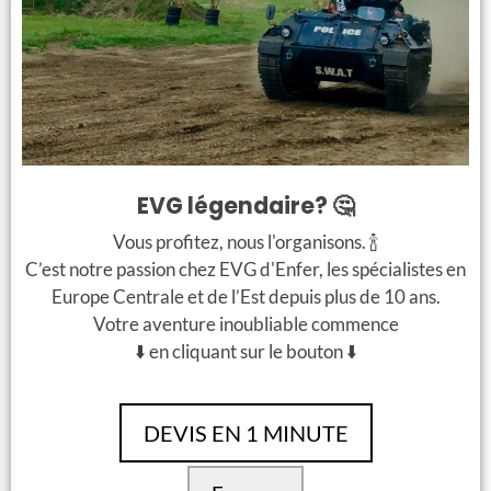
Vous avez envie de continuer la soirée sans avoir froid?
Gagnez une bouteille avec une activité qui vous
réchauffe sans doute:
le Parcours de défis
(Attention:
que pour les forts!! 😈 )
EVG légendaire? 🤔
Vous profitez, nous l'organisons. 🍾
C’est notre passion chez EVG d'Enfer, les spécialistes en
Europe Centrale et de l’Est depuis plus de 10 ans.
Votre aventure inoubliable commence
Contact
⬇️ en cliquant sur le bouton ⬇️
Si vous avez eu envie de faire votre EVG à Budapest, ou vous
avez hâte d’essayer quelques-unes de ces activités
DEVIS EN 1 MINUTE
proposées,
contactez-nous:
info@evgdenferbudapest.com
/
+33 7 66 38 90 00
et on vous aidera à organiser un WE