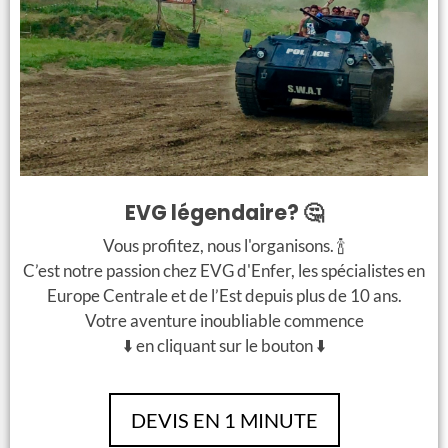
Activités EVG
On peut tout à fait venir à “l’aveuglette” et trouver quelque
chose à faire sans la moindre difficulté. Le seul problème va
être celui de savoir se décider. Pour vous donner des idées, la
liste des
activités
proposées par EVG d’Enfer est un bon outil.
Ou alors, ce ne seront pas les idées qui manquent en vous
EVG légendaire? 🤔
promenant en ville…
Vous profitez, nous l'organisons. 🍾
C’est notre passion chez EVG d'Enfer, les spécialistes en
Contact
Europe Centrale et de l’Est depuis plus de 10 ans.
Votre aventure inoubliable commence
Pour plus d’informations, n’hésitez pas à nous contacter:
⬇️ en cliquant sur le bouton ⬇️
Email:
info@evgdenferbudapest.com
Téléphone:
+36 20 237 8144
DEVIS EN 1 MINUTE