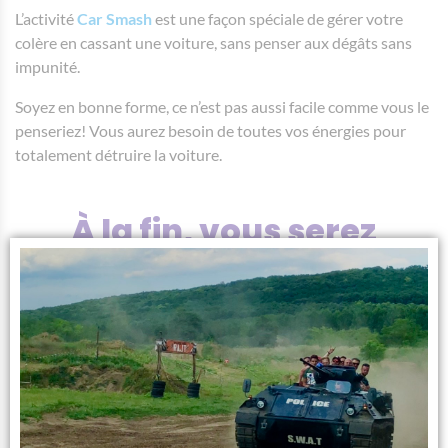
L’activité
Car Smash
est une façon spéciale de gérer votre
colère en cassant une voiture, sans penser aux dégâts sans
impunité.
Soyez en bonne forme, ce n’est pas aussi facile comme vous le
penseriez! Vous aurez besoin de toutes vos énergies pour
totalement détruire la voiture.
À la fin, vous serez
absolument soulagés!