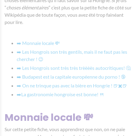
choses élémentaires qu’il faut savoir sur la Hongrie. Si je dis
“
choses élémentaires
” c’est plus que la petite fiche de côté sur
Wikipédia que de toute façon, vous avez été trop fainéant
pour lire.
➡️ Monnaie locale 💸
➡️ Les Hongrois son très gentils, mais il ne faut pas les
chercher ! 😉
➡️ Les Hongrois sont très très trèèèès autocritiques! 🤔
➡️ Budapest est la capitale européenne du porno ! 🔞
➡️ On ne trinque pas avec la bière en Hongrie ! 🍺✖️🍺
➡️
La gastronomie hongroise est bonne! 🍴
Monnaie locale 💸
Sur cette petite fiche, vous apprendrez que non, on ne paie