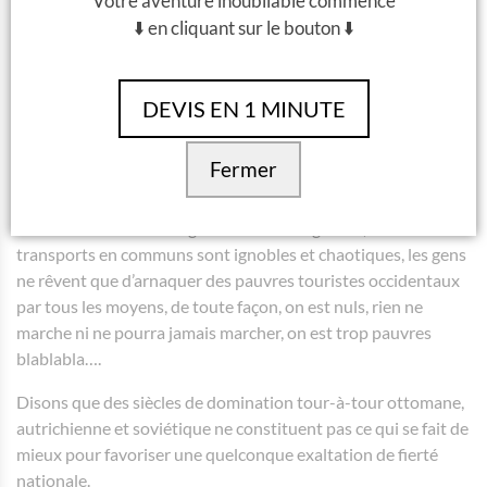
Votre aventure inoubliable commence
Source: EVG d’Enfer Facebook
⬇️ en cliquant sur le bouton ⬇️
Les Hongrois sont très très trèèèès
autocritiques! 🤔
DEVIS EN 1 MINUTE
Comme je l’ai dit dans mon point précédent, à les écouter,
Fermer
rien ne va:
La ville est un taudis dégueulasse et dangereux, les
transports en communs sont ignobles et chaotiques, les gens
ne rêvent que d’arnaquer des pauvres touristes occidentaux
par tous les moyens, de toute façon, on est nuls, rien ne
marche ni ne pourra jamais marcher, on est trop pauvres
blablabla….
Disons que des siècles de domination tour-à-tour ottomane,
autrichienne et soviétique ne constituent pas ce qui se fait de
mieux pour favoriser une quelconque exaltation de fierté
nationale.