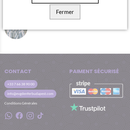
Fermer
AUTHOR:
TITANILLA SZIKRAI
CONTACT
PAIMENT SÉCURISÉ
+33 7 66 38 90 00
info@evgdenferbudapest.com
Conditions Générales